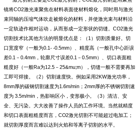
镜将CO2激光束聚焦在材料表面使材料熔化，同时用与激光
束同轴的压缩气体吹走被熔化的材料，并使激光束与材料沿
一定轨迹作相对运动，从而形成一定形状的切缝。CO2激光
切割技术比其他方法的明显优点是：（1）切割质量好。切
口宽度窄（一般为0.1- -0.5mm）、精度高（一般孔中心距误
差0.1－0.4mm，轮廓尺寸误差0.1－0.5mm）、切口表面粗
糙度好（一般Ra为12.5－25&mu;m），切缝一般不需要再加
工即可焊接。（2）切割速度快。例如采用2KW激光功率，
8mm厚的碳钢切割速度为1.6m/min；2mm厚的不锈钢切割速
度为 3.5m/min，热影响区小，变形极小。（3）清洁、安
全、无污染。大大改善了操作人员的工作环境。当然就精度
和切口表面粗糙度而言，CO2激光切割不可能超过电加工；
就切割厚度而言难以达到火焰和等离子切割的水平。