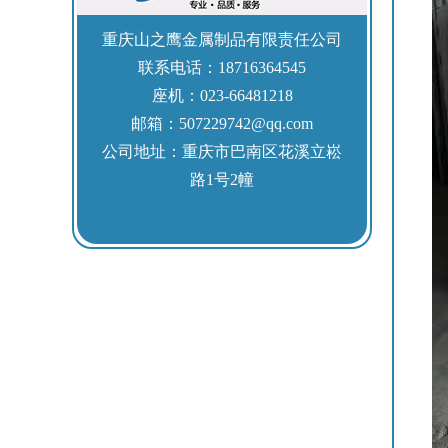
重庆山之鹰金属制品有限责任公司
联系电话：18716364545
座机：023-66481218
邮箱：507229742@qq.com
公司地址：重庆市巴南区花溪立崧
路1号2幢