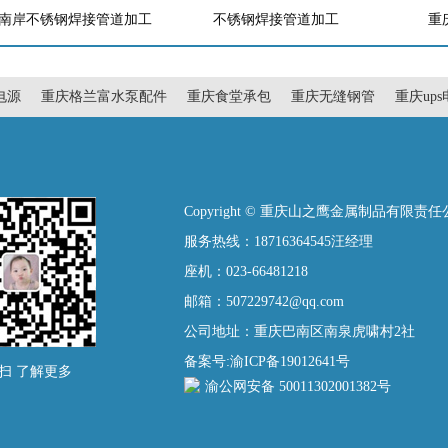
南岸不锈钢焊接管道加工
不锈钢焊接管道加工
重
电源
重庆格兰富水泵配件
重庆食堂承包
重庆无缝钢管
重庆up
Copyright © 重庆山之鹰金属制品有限责
服务热线：18716364545汪经理
座机：023-66481218
邮箱：507229742@qq.com
公司地址：重庆巴南区南泉虎啸村2社
备案号:渝ICP备19012641号
扫 了解更多
渝公网安备 50011302001382号