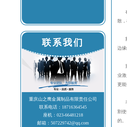
在一
散，
割面
联系我们
边缘
重庆
业激
更能
重庆山之鹰金属制品有限责任公司
毛刺
联系电话：18716364545
割使
座机：023-66481218
的。
邮箱：507229742@qq.com