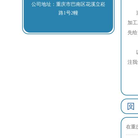
公司地址：重庆市巴南区花溪立崧
路1号2幢
激光
加工
先给
以上
注我
在重