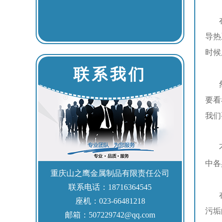
在我
导热
时候
联系我们
然而
要看
我们
不锈
中各
重庆山之鹰金属制品有限责任公司
联系电话：18716364545
在建
座机：023-66481218
污垢
邮箱：507229742@qq.com