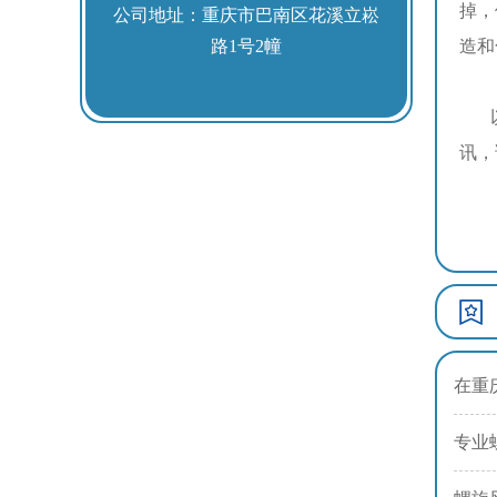
掉，
公司地址：重庆市巴南区花溪立崧
路1号2幢
造和
以
讯，
在重
专业